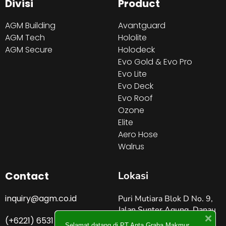
Divisi
Product
AGM Building
Avantguard
AGM Tech
Hololite
AGM Secure
Holodeck
Evo Gold & Evo Pro
Evo Lite
Evo Deck
Evo Roof
Ozone
Elite
Aero Hose
Walrus
Contact
Lokasi
inquiry@agm.co.id
Puri Mutiara Blok D No. 9,
Jalan Sunter Agung, Danau
(+6221) 6531 4274
Sunter Jakarta Utara –
Selamat datang di PT Anta Graha Makmur.