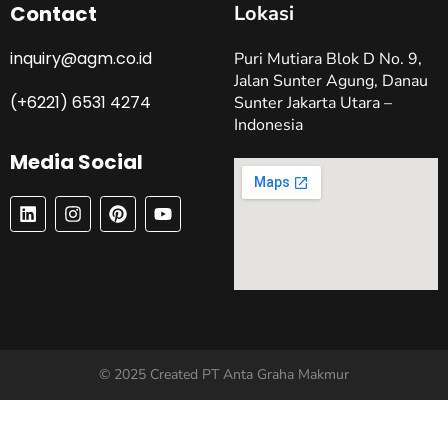
Contact
Lokasi
inquiry@agm.co.id
Puri Mutiara Blok D No. 9,
Jalan Sunter Agung, Danau
(+6221) 6531 4274
Sunter Jakarta Utara –
Indonesia
Media Social
L
I
P
Y
I
N
I
O
N
S
N
U
K
T
T
T
E
A
E
U
D
G
R
B
I
R
E
E
N
A
S
M
T
© 2025 Created PT Anta Graha Makmur