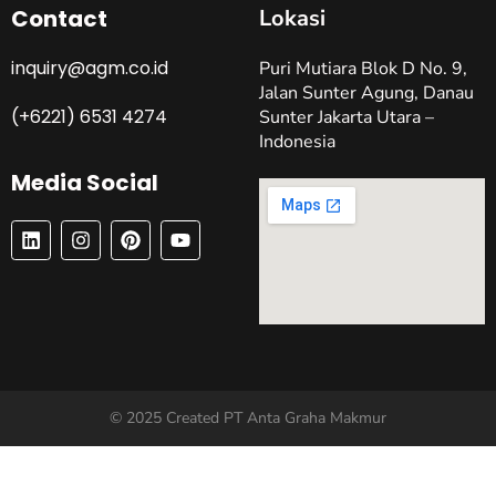
Contact
Lokasi
inquiry@agm.co.id
Puri Mutiara Blok D No. 9,
Jalan Sunter Agung, Danau
(+6221) 6531 4274
Sunter Jakarta Utara –
Indonesia
Media Social
L
I
P
Y
I
N
I
O
N
S
N
U
K
T
T
T
E
A
E
U
D
G
R
B
I
R
E
E
N
A
S
M
T
© 2025 Created PT Anta Graha Makmur