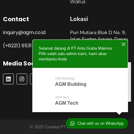
Walrus
Contact
Lokasi
inquiry@agm.co.id
Puri Mutiara Blok D No. 9,
Jalan Sunter Agung, Danau
(+6221) 6531 4274
Sunter Jakarta Utara –
Selamat datang di PT Anta Graha Makmur.
Indonesia
Pilih salah satu admin kami, kami akan
membantu Anda
Media Social
L
I
P
Y
AGM Building
I
N
I
O
AGM Building
N
S
N
U
K
T
T
T
E
A
E
U
AGM Tech
D
G
R
B
AGM Tech
I
R
E
E
N
A
S
M
T
Chat with us on WhatsApp
© 2025 Created PT Anta Graha Makmur