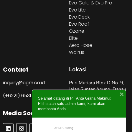
Evo Gold & Evo Pro
Evo Lite
Evo Deck
Evo Roof
Ozone
Elite
Aero Hose
Walrus
Contact
Lokasi
inquiry@agm.co.id
Puri Mutiara Blok D No. 9,
Jalan Sunter Agung, Danau
(+6221) 6531 4274
Sunter Jakarta Utara –
Selamat datang di PT Anta Graha Makmur.
Indonesia
Pilih salah satu admin kami, kami akan
membantu Anda
Media Social
L
I
P
Y
AGM Building
I
N
I
O