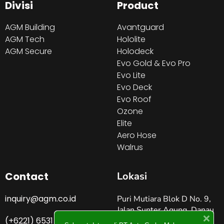
Divisi
Product
AGM Building
Avantguard
AGM Tech
Hololite
AGM Secure
Holodeck
Evo Gold & Evo Pro
Evo Lite
Evo Deck
Evo Roof
Ozone
Elite
Aero Hose
Walrus
Contact
Lokasi
inquiry@agm.co.id
Puri Mutiara Blok D No. 9,
Jalan Sunter Agung, Danau
(+6221) 6531 4274
Sunter Jakarta Utara –