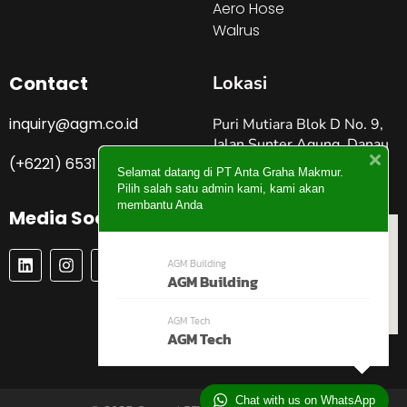
Aero Hose
Walrus
Contact
Lokasi
inquiry@agm.co.id
Puri Mutiara Blok D No. 9,
Jalan Sunter Agung, Danau
(+6221) 6531 4274
Sunter Jakarta Utara –
Selamat datang di PT Anta Graha Makmur.
Indonesia
Pilih salah satu admin kami, kami akan
membantu Anda
Media Social
L
I
P
Y
AGM Building
I
N
I
O
AGM Building
N
S
N
U
K
T
T
T
E
A
E
U
AGM Tech
D
G
R
B
AGM Tech
I
R
E
E
N
A
S
M
T
Chat with us on WhatsApp