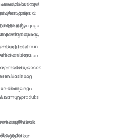
ri 20 tahun dengan perawatan minimal.
an, membuat ruangan lebih tenang.
mbahan.
n yang cukup tinggi.
upun lembap, karena daya tahannya yang tinggi terhadap cuaca.