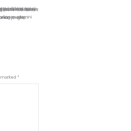
ada kebutuhan, gaya rumah, serta perhitungan biaya jangka panjang yang Anda rencanakan.
re marked
*