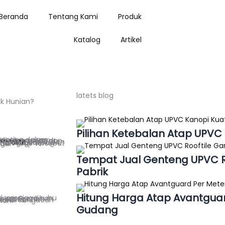
Beranda
Tentang Kami
Produk
Katalog
Artikel
latets blog
uk Hunian?
Pilihan Ketebalan Atap UPVC
Hololite
unian Anda.
Tempat Jual Genteng UPVC Ro
Pabrik
Hitung Harga Atap Avantguar
uk memasangnya di rumah.
Gudang