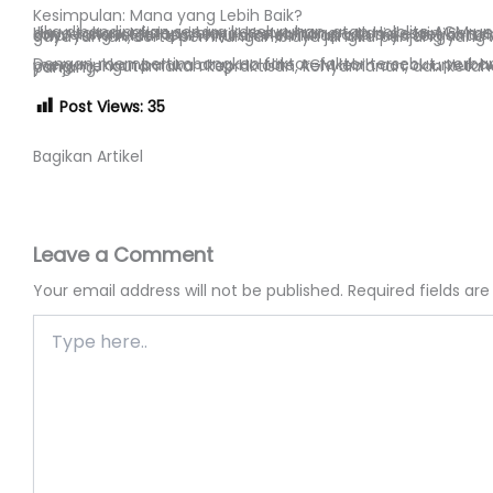
Kesimpulan: Mana yang Lebih Baik?
Jika dibandingkan secara keseluruhan, atap Hololite AGM unggul dalam aspek daya tahan, efisiensi biaya, kenyamanan, dan desain. Sementara itu, atap konvensional tetap memiliki kelebihan pada sisi estetika tradisional dan buiaya awal yang relatif lebih murah. Pemilihan akhirnya tergantung p
Dengan mempertimbangkan faktor-faktor tersebut, perbandingan atap ini menunjukkan bahwa atap Hololite AGM lebih cocok untuk hunian modern yang mengutamakan kepraktisan, kenyamanan, dan ketahanan jangka panjang.
Post Views:
35
Bagikan Artikel
Leave a Comment
Your email address will not be published.
Required fields a
Type
here..