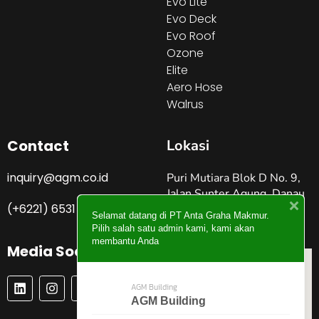
Evo Lite
Evo Deck
Evo Roof
Ozone
Elite
Aero Hose
Walrus
Contact
Lokasi
inquiry@agm.co.id
Puri Mutiara Blok D No. 9,
Jalan Sunter Agung, Danau
(+6221) 6531 4274
Sunter Jakarta Utara –
Selamat datang di PT Anta Graha Makmur.
Indonesia
Pilih salah satu admin kami, kami akan
membantu Anda
Media Social
L
I
P
Y
AGM Building
I
N
I
O
AGM Building
N
S
N
U