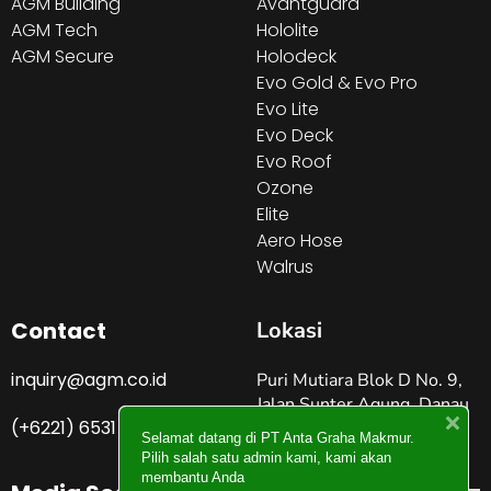
AGM Building
Avantguard
AGM Tech
Hololite
AGM Secure
Holodeck
Evo Gold & Evo Pro
Evo Lite
Evo Deck
Evo Roof
Ozone
Elite
Aero Hose
Walrus
Contact
Lokasi
inquiry@agm.co.id
Puri Mutiara Blok D No. 9,
Jalan Sunter Agung, Danau
(+6221) 6531 4274
Sunter Jakarta Utara –
Selamat datang di PT Anta Graha Makmur.
Indonesia
Pilih salah satu admin kami, kami akan
membantu Anda