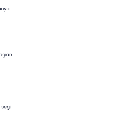
nnya
agian
 segi