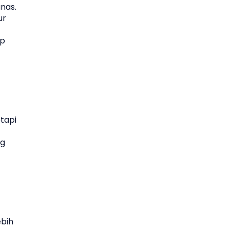
nas.
ur
ap
etapi
ng
bih