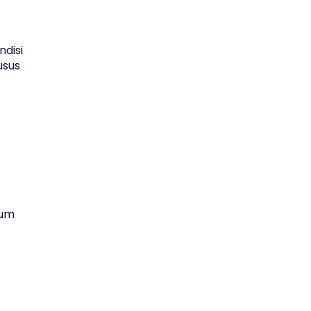
ndisi
usus
lum