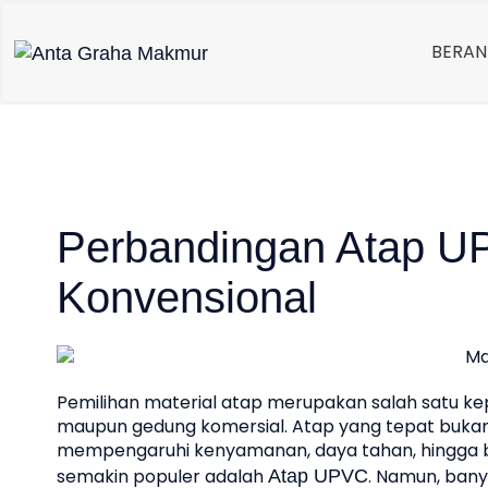
Skip
To
BERA
Content
Perbandingan Atap U
Konvensional
Pemilihan material atap merupakan salah satu k
maupun gedung komersial. Atap yang tepat bukan
mempengaruhi kenyamanan, daya tahan, hingga bi
semakin populer adalah
. Namun, ban
Atap UPVC