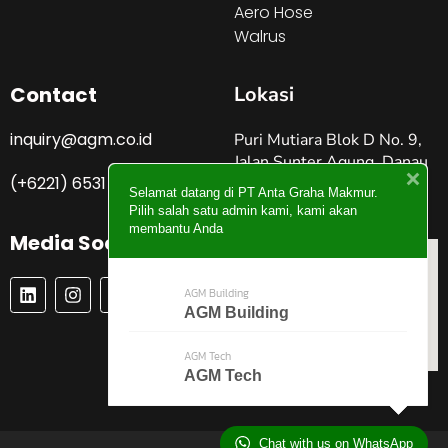
Aero Hose
Walrus
Contact
Lokasi
inquiry@agm.co.id
Puri Mutiara Blok D No. 9,
Jalan Sunter Agung, Danau
(+6221) 6531 4274
Sunter Jakarta Utara –
Selamat datang di PT Anta Graha Makmur.
Indonesia
Pilih salah satu admin kami, kami akan
membantu Anda
Media Social
L
I
P
Y
AGM Building
I
N
I
O
AGM Building
N
S
N
U
K
T
T
T
E
A
E
U
AGM Tech
D
G
R
B
AGM Tech
I
R
E
E
N
A
S
M
T
Chat with us on WhatsApp